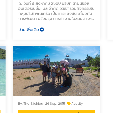
ณ วันที่ 8 สิงหาคม 2560 บริษัท ไทยนิชิอัส
อินเตอร์เนชั่นแนล จำกัด ได้เข้าร่วมกิจกรรมใน
กลุ่มบริษัทฯในเครือ เป็นการแข่งขัน เกี่ยวกับ
การพัฒนา ปรับปรุง การทำงานในส่วนต่างๆ
กิจกรรมครั้งนี้ ทำให้เล็งเห็นถึงปัญหาและ
พัฒนาศักนภาพในการทำงานให้ดีขึ้นต่อไป
อ่านเพิ่มเติม
โดยทางบริษัท นิชิอัส คอร์ปอเรชั่น บริษัทแม่ได้
เป็นผู้จัดการแข่งขันกันทุกปี และครั้งนี้ บริษัท
นิชิอัส (ไทยแลนด์) จำกัด ได้เป็นผู้จัดกิจกรรม
การแข่งขันภายในประเทศไทย เพื่อคัดเลือก
กลุ่มที่จะไปแข่งขันต่อระดับภูมิภาคเอเชีย
By: Thai Nichias | 26 Sep, 2015 |
Activity